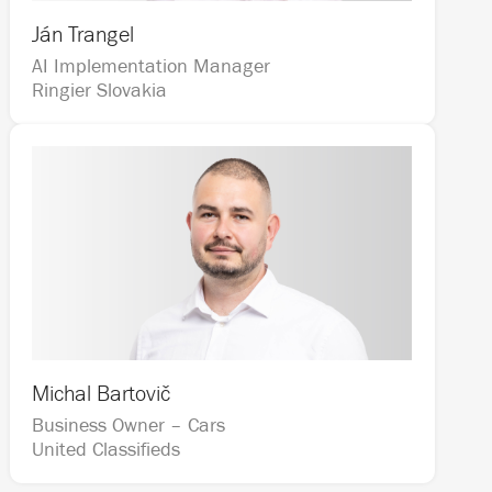
Ján Trangel
AI Implementation Manager                                    
Ringier Slovakia
Michal Bartovič
Business Owner – Cars                                           
United Classifieds 