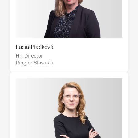
Lucia Plačková
HR Director                                                 
Ringier Slovakia 