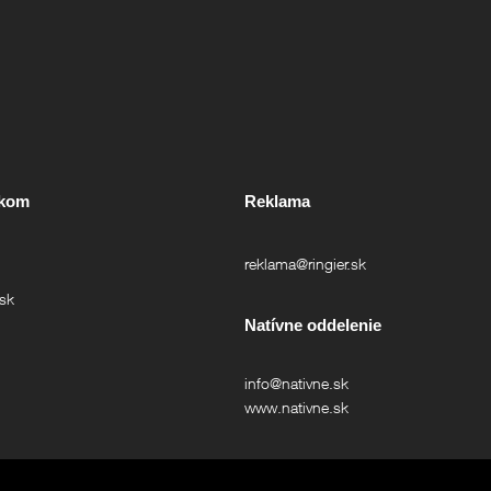
íkom
Reklama
reklama@ringier.sk
.sk
Natívne oddelenie
info@nativne.sk
www.nativne.sk