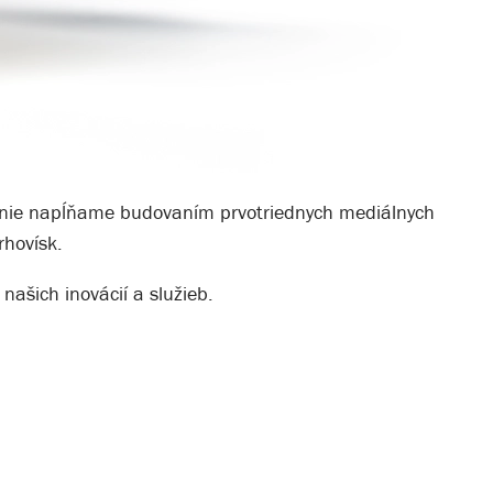
slanie napĺňame budovaním prvotriednych mediálnych
rhovísk.
našich inovácií a služieb.