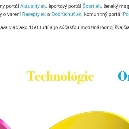
vny portál
Aktuality.sk
, športový portál
Šport.sk
, ženský ma
y o varení
Recepty.sk
a
Dobrúchuť.sk
, komunitný portál
Po
áva viac ako 150 ľudí a je súčasťou medzinárodnej švajčia