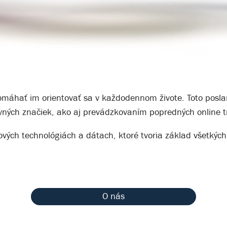
 pomáhať im orientovať sa v každodennom živote. Toto po
ných značiek, ako aj prevádzkovaním popredných online t
ových technológiách a dátach, ktoré tvoria základ všetkých 
O nás