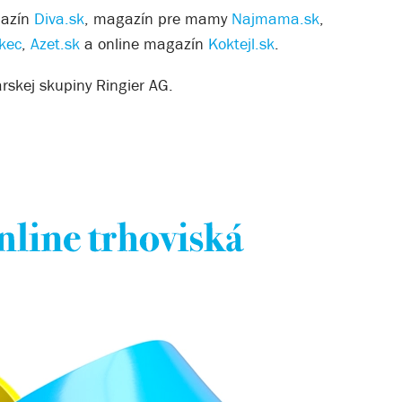
gazín
Diva.sk
, magazín pre mamy
Najmama.sk
,
kec
,
Azet.sk
a online magazín
Koktejl.sk
.
rskej skupiny Ringier AG.