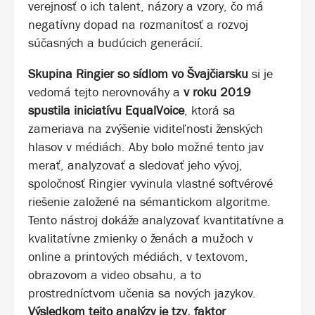
verejnosť o ich talent, názory a vzory, čo má
negatívny dopad na rozmanitosť a rozvoj
súčasných a budúcich generácií.
Skupina Ringier so sídlom vo Švajčiarsku
si je
vedomá tejto nerovnováhy a
v roku 2019
spustila iniciatívu EqualVoice
, ktorá sa
zameriava na zvýšenie viditeľnosti ženských
hlasov v médiách. Aby bolo možné tento jav
merať, analyzovať a sledovať jeho vývoj,
spoločnosť Ringier vyvinula vlastné softvérové
riešenie založené na sémantickom algoritme.
Tento nástroj dokáže analyzovať kvantitatívne a
kvalitatívne zmienky o ženách a mužoch v
online a printových médiách, v textovom,
obrazovom a video obsahu, a to
prostredníctvom učenia sa nových jazykov.
Výsledkom tejto analýzy je tzv. faktor