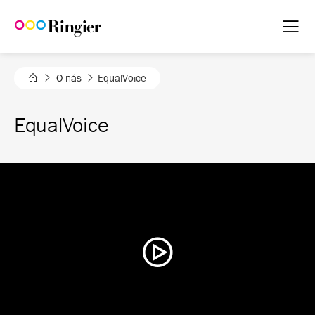
O nás
EqualVoice
EqualVoice