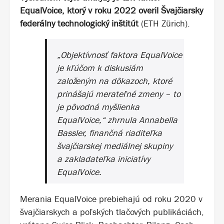
EqualVoice, ktorý v roku 2022 overil Švajčiarsky
federálny technologický inštitút
(ETH Zürich).
„Objektívnosť faktora EqualVoice
je kľúčom k diskusiám
založeným na dôkazoch, ktoré
prinášajú merateľné zmeny – to
je pôvodná myšlienka
EqualVoice,“ zhrnula Annabella
Bassler, finančná riaditeľka
švajčiarskej mediálnej skupiny
a zakladateľka iniciatívy
EqualVoice.
Merania EqualVoice prebiehajú od roku 2020 v
švajčiarskych a poľských tlačových publikáciách,